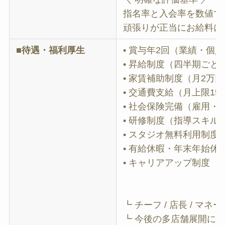
指名率と入会率を数値で
頑張りが正当にお給料に
■待遇・福利厚生
• 賞与年2回（業績・個
• 昇給制度（四半期ごと
• 家賃補助制度（月2万
• 交通費支給（月上限15,
• 社会保険完備（雇用
• 研修制度（指導スキ
• スタジオ無料利用制度
• 有給休暇・年末年始休
• キャリアアップ制度
┗ チーフ / 店長 / マ
┗ 今後の多店舗展開に